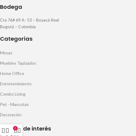
Bodega
Cra 76# 69 A- 53 – Boyacá Real
Bogotá – Colombia
Categorías
Mesas
Muebles Tapizados
Home Office
Entretenimiento
Combo Living
Pet - Mascotas
Decoración
Enlaces de interés
0