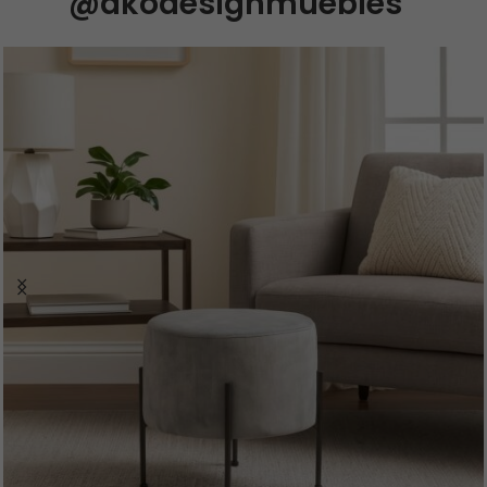
@dkodesignmuebles