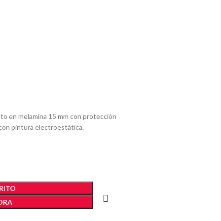
etto en melamina 15 mm con protección
con pintura electroestática.
RITO
ORA