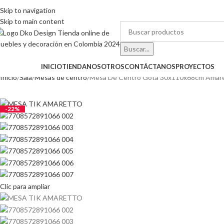
Skip to navigation
Skip to main content
Buscar...
ATEGORÍAS
INICIO
TIENDA
NOSOTROS
CONTÁCTANOS
PROYECTOS
Inicio
Sala
Mesas de centro
Mesa De Centro Gota 30x110x68cm Amar
-22%
Clic para ampliar