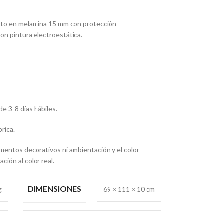
etto en melamina 15 mm con protección
con pintura electroestática.
e 3-8 días hábiles.
rica.
entos decorativos ni ambientación y el color
ción al color real.
DIMENSIONES
g
69 × 111 × 10 cm