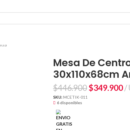
etto
Mesa De Centr
30x110x68cm A
$
446.900
$
349.900
SKU:
MCETIK-011
6 disponibles