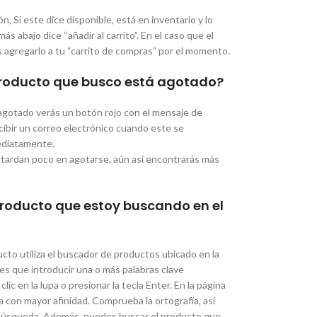
, Si este dice disponible, está en inventario y lo
s abajo dice “añadir al carrito”. En el caso que el
agregarlo a tu “carrito de compras” por el momento.
 producto que busco está agotado?
agotado verás un botón rojo con el mensaje de
recibir un correo electrónico cuando este se
mediatamente.
 tardan poco en agotarse, aún así encontrarás más
roducto que estoy buscando en el
cto utiliza el buscador de productos ubicado en la
nes que introducir una o más palabras clave
ic en la lupa o presionar la tecla Enter. En la página
 con mayor afinidad. Comprueba la ortografía, así
 búsqueda. Además, puedes buscar el producto que