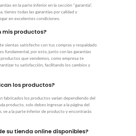
tías en la parte inferior en la sección “garantía”.
 tienes todas las garantías por calidad y
legar en excelentes condiciones.
n mis productos?
e sientas satisfecho con tus compras y respaldado
 es fundamental, por esto, junto con las garantías
los productos que vendemos, como empresa te
ntizar tu satisfacción, facilitando los cambios y
ican los productos?
an fabricados los productos varían dependiendo del
a producto, solo debes ingresar a la página del
, ve a la parte inferior de producto y encontrarás
e su tienda online disponibles?