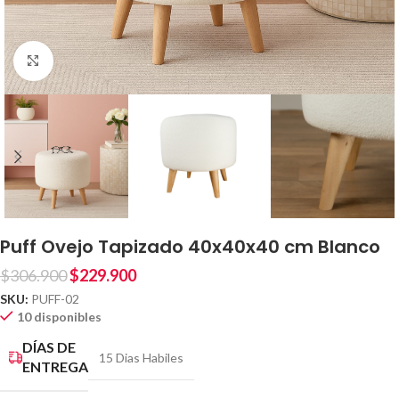
Clic para ampliar
Puff Ovejo Tapizado 40x40x40 cm Blanco
$
306.900
$
229.900
SKU:
PUFF-02
10 disponibles
DÍAS DE
15 Dias Habiles
ENTREGA