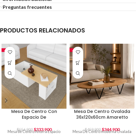
Preguntas frecuentes
PRODUCTOS RELACIONADOS
-40%
-25%
Mesa De Centro Con
Mesa De Centro Ovalada
Espacio De
36x120x60cm Amaretto
Almacenamiento Blanco
Pata Metalica
$
333.900
$
344.900
$
556.900
$
459.900
Mesa de Centro Ahorra Espacio
Mesa De Centro moderna Ovalada