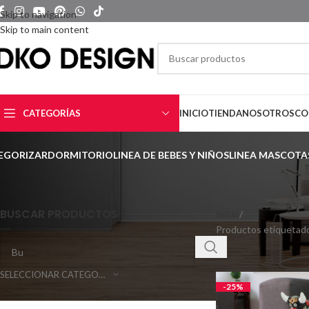
Skip to navigation
Skip to main content
CATEGORÍAS
INICIO
TIENDA
NOSOTROS
CO
TEGORIZAR
DORMITORIO
LINEA DE BEBES Y NIÑOS
LINEA MASCOTA
BUSCAR PRODUCTOS
Inicio
Productos etiquetado
SELECCIONAR CATEGORÍA
-25%