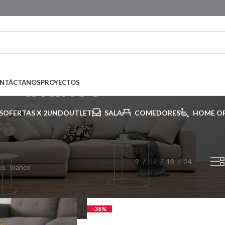
blanco
NTÁCTANOS
PROYECTOS
S
OFERTAS X 2UND
OUTLET
SALA
COMEDORES
HOME OF
Mostrar
9
12
18
24
s “blanco”
-38%