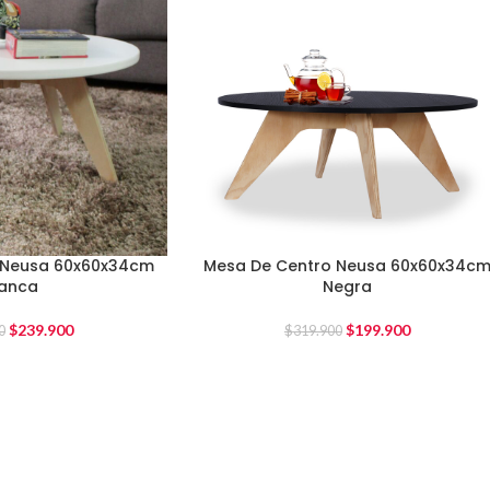
 Neusa 60x60x34cm
Mesa De Centro Neusa 60x60x34c
lanca
Negra
$
239.900
$
199.900
0
$
319.900