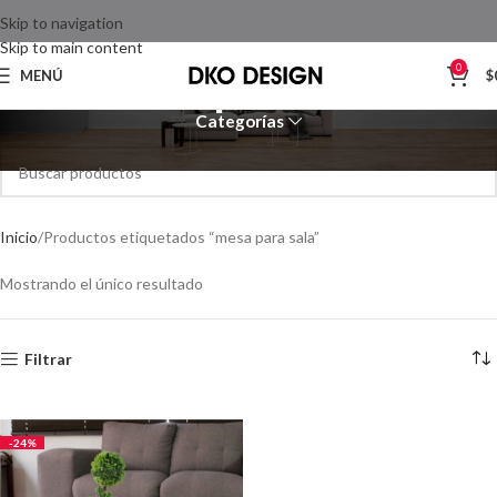
Skip to navigation
Skip to main content
mesa para sala
0
MENÚ
$
Categorías
Inicio
Productos etiquetados “mesa para sala”
Mostrando el único resultado
Filtrar
-24%