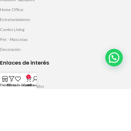
Home Office
Entretenimiento
Combo Living
Pet - Mascotas
Decoración
Enlaces de interés
Tienda
0
Tienda
Filtros
Lista de deseos
Carrito
Mi cuenta
Seguimiento de pedidos
Preguntas frecuentes
Quiénes somos
Política de privacidad
Garantías, cambios y devoluciones