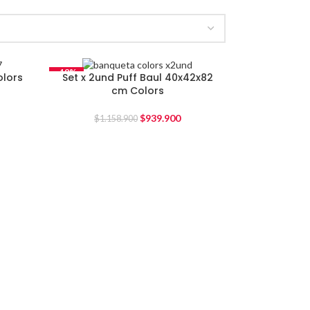
-19%
olors
Set x 2und Puff Baul 40x42x82
cm Colors
$
939.900
$
1.158.900