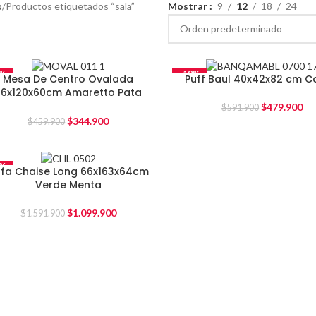
o
Productos etiquetados “sala”
Mostrar
9
12
18
24
5%
-19%
Mesa De Centro Ovalada
Puff Baul 40x42x82 cm C
36x120x60cm Amaretto Pata
Metalica
$
479.900
$
591.900
$
344.900
$
459.900
1%
fa Chaise Long 66x163x64cm
Verde Menta
$
1.099.900
$
1.591.900