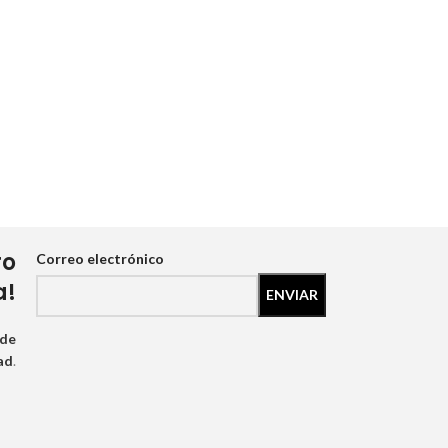
ro
Correo electrónico
a!
 de
ad
.