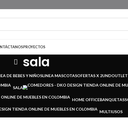
NTÁCTANOS
PROYECTOS
sala
NEA DE BEBES Y NIÑOS
LINEA MASCOTAS
OFERTAS X 2UND
OUTLET
SALA
HOME OFFICE
BANQUETAS
S
MULTIUSOS