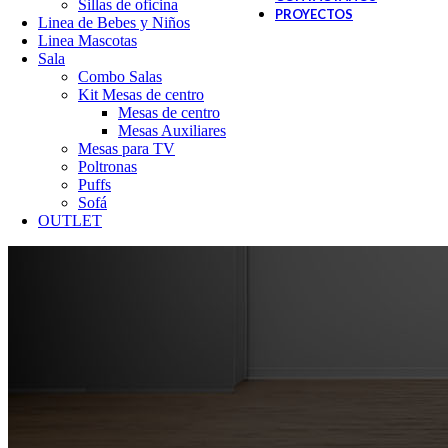
Sillas de oficina
PROYECTOS
Linea de Bebes y Niños
Linea Mascotas
Sala
Combo Salas
Kit Mesas de centro
Mesas de centro
Mesas Auxiliares
Mesas para TV
Poltronas
Puffs
Sofá
OUTLET