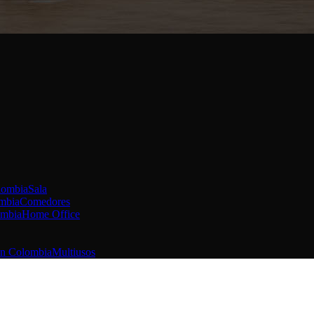
Sala
Comedores
Home Office
Multiusos