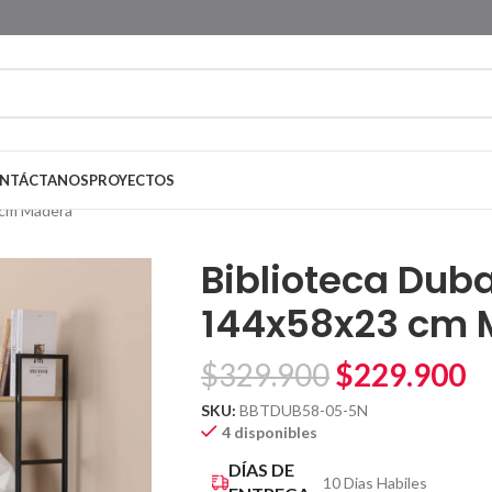
NTÁCTANOS
PROYECTOS
 cm Madera
Biblioteca Duba
144x58x23 cm 
$
329.900
$
229.900
SKU:
BBTDUB58-05-5N
4 disponibles
DÍAS DE
10 Dias Habiles