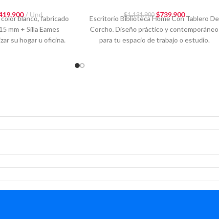
419.900
Und
$
739.900
$
1.131.900
color blanco, fabricado
Escritorio Biblioteca Home Con Tablero D
15 mm + Silla Eames
Corcho. Diseño práctico y contemporáneo
ar su hogar u oficina.
para tu espacio de trabajo o estudio.
n Colombia.
Fabricado en