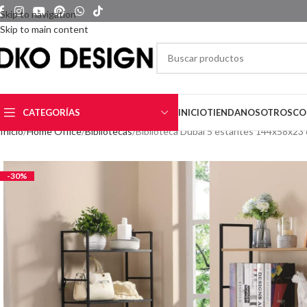
Skip to navigation
Skip to main content
CATEGORÍAS
INICIO
TIENDA
NOSOTROS
CO
Inicio
Home Office
Bibliotecas
Biblioteca Dubai 5 estantes 144x58x23
-30%