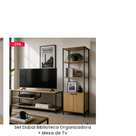
-29%
-34%
Set Dubai Biblioteca Organizadora
Tocador T
+ Mesa de Tv
Repis