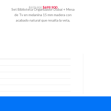
$
699.900
$
979.900
$
75
e
Set Biblioteca Organizador Dubai + Mesa
El Tocador Tou
de Tv en melanina 15 mm madera con
140x70x40 cm
acabado natural que resalta la veta,
opción práct
ha