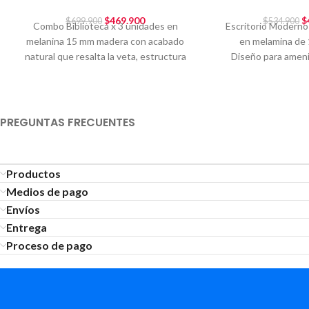
$
469.900
$
$
699.900
$
534.900
Combo Biblioteca x 3 unidades en
Escritorio Moderno 
melanina 15 mm madera con acabado
en melamina de 
natural que resalta la veta, estructura
Diseño para ameniz
firme y
Hecho e
PREGUNTAS FRECUENTES
Productos
Medios de pago
Envíos
Entrega
Proceso de pago