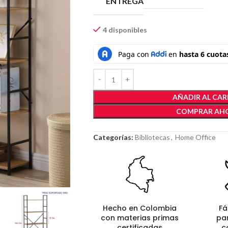
ENTREGA
4 disponibles
AÑADIR AL CAR
COMPRAR AH
Categorías:
Bibliotecas
,
Home Office
Hecho en Colombia
Fá
con materias primas
pa
certificadas
c