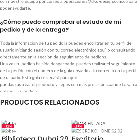
con nuestro equipo por correo a operaciones@dko-design.com.co para
poder ayudarte.
¿Cómo puedo comprobar el estado de mi
pedido y de la entrega?
Toda la información de tu pedido la puedes encontrar en tu perfil de
usuario iniciando sesión con tu correo electrónico aquí, o consultando
directamente en la sección de seguimiento de pedidos.
Una vez tu pedido ha sido despachado, puedes realizar el seguimiento
de tu pedido con el número de la guía enviado a tu correo o en tu perfil
de usuario. Esta guía te servirá para que
puedas rastrear el producto y sepas con más precisión cuándo te van a
entregar tu pedido.
PRODUCTOS RELACIONADOS
¿Qué debo hacer si aún no he recibido mi
pedido?
Los días estimados de entrega se encuentran especificados en la
-32%
-29%
página de los productos y varían según el producto que elijas. Si ya se ha
Biblioteca Dubai 29
Escritorio
cumplido este plazo y tu pedido aún no llega, recuerda realizar el