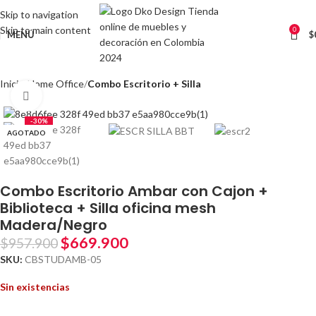
Skip to navigation
Skip to main content
0
MENÚ
$
Inicio
Home Office
Combo Escritorio + Silla
Clic para ampliar
-30%
AGOTADO
Combo Escritorio Ambar con Cajon +
Biblioteca + Silla oficina mesh
Madera/Negro
$
669.900
$
957.900
SKU:
CBSTUDAMB-05
Sin existencias