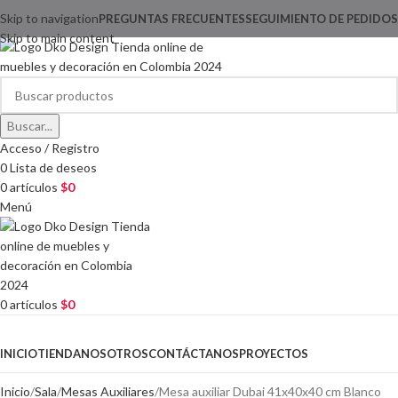
Skip to navigation
PREGUNTAS FRECUENTES
SEGUIMIENTO DE PEDIDOS
Skip to main content
Buscar...
Acceso / Registro
0
Lista de deseos
0
artículos
$
0
Menú
0
artículos
$
0
CATEGORÍAS
INICIO
TIENDA
NOSOTROS
CONTÁCTANOS
PROYECTOS
Inicio
Sala
Mesas Auxiliares
Mesa auxiliar Dubai 41x40x40 cm Blanco