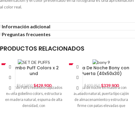
ambientación y el color presentado en la fotografía es una aproximación
al color real.
Información adicional
Preguntas frecuentes
PRODUCTOS RELACIONADOS
-21%
-15%
Combo Puff Colors x 2
Mesa De Noche Bony con
und
Puerta (40x50x30)
$
429.900
$
339.900
$
542.900
$
400.950
Set x 2 de Puffs redondos tapizados
Mesa de noche en madera con
en tela gobelino colors, estructura
acabado natural, puerta tipo cajón
en madera natural, espuma de alta
de almacenamiento y estructura
densidad, con
firme con patas elevadas que