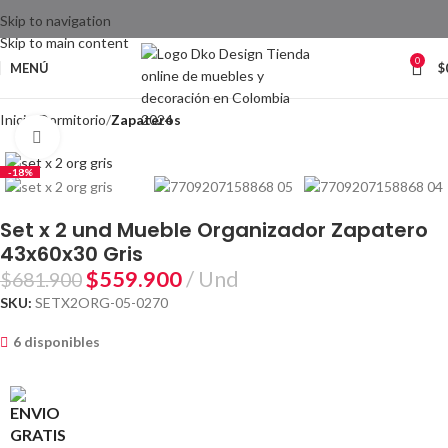
Skip to navigation
Skip to main content
0
MENÚ
$
Inicio
Dormitorio
Zapateros
Clic para ampliar
-18%
Set x 2 und Mueble Organizador Zapatero
43x60x30 Gris
$
559.900
Und
$
681.900
SKU:
SETX2ORG-05-0270
6 disponibles