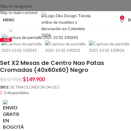
Skip to navigation
Skip to main content
0
MENÚ
$
Inicio
Sala
Mesas de centro
Clic para ampliar
-76%
Set X2 Mesas de Centro Nao Patas
Cromadas (40x60x60) Negro
$
617.900
$
149.900
SKU:
SETNAOLONDON-04-013
2 disponibles