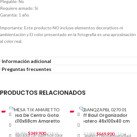
Plegable: No
Requiere armado: Si
Garantía: 1 año
Importante: Este producto NO incluye elementos decorativos ni
ambientación y El color presentado en la fotografía es una aproximación
al color real.
Información adicional
Preguntas frecuentes
PRODUCTOS RELACIONADOS
-22%
-20%
Mesa De Centro Gota
Puff Baul Organizador
30x110x68cm Amaretto
Zapatero 46x100x40 cm
Gris
$
349.900
Und
$
569.900
Und
$
446.900
$
712.900
Mesa tipo gota con superficie color
Puff Zapatero Tipo Banqueta Baúl