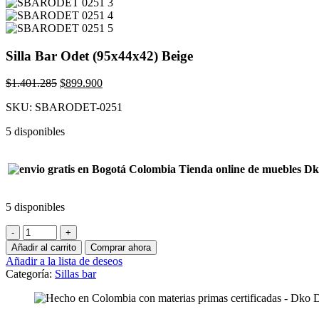
Silla Bar Odet (95x44x42) Beige
El
El
$
1.401.285
$
899.900
precio
precio
SKU:
SBARODET-0251
original
actual
era:
es:
5 disponibles
$1.401.285.
$899.900.
5 disponibles
Silla
Bar
Añadir al carrito
Comprar ahora
Odet
Añadir a la lista de deseos
(95x44x42)
Categoría:
Sillas bar
Beige
cantidad