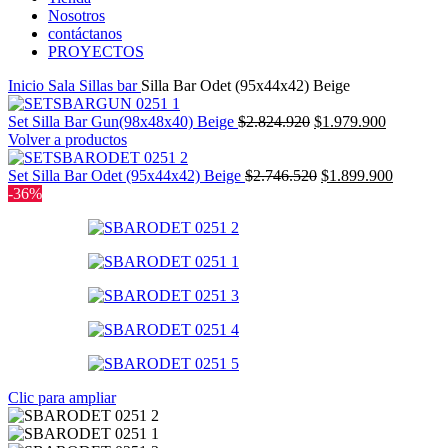
Nosotros
contáctanos
PROYECTOS
Inicio
Sala
Sillas bar
Silla Bar Odet (95x44x42) Beige
El
El
Set Silla Bar Gun(98x48x40) Beige
$
2.824.920
$
1.979.900
precio
precio
Volver a productos
original
actual
era:
El
es:
El
Set Silla Bar Odet (95x44x42) Beige
$
2.746.520
$
1.899.900
$2.824.920.
precio
$1.979.90
precio
-36%
original
actual
era:
es:
$2.746.520.
$1.899.9
Clic para ampliar