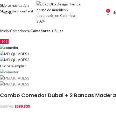
Skip to navigation
Skip to main content
0
MENÚ
$
Inicio
Comedores
Comedores + Sillas
-14%
Clic para ampliar
Combo Comedor Dubai + 2 Bancas Madera
$
599.900
$
699.900