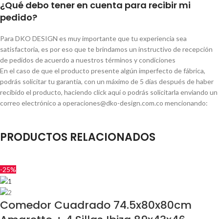
¿Qué debo tener en cuenta para recibir mi
pedido?
Para DKO DESIGN es muy importante que tu experiencia sea
satisfactoria, es por eso que te brindamos un instructivo de recepción
de pedidos de acuerdo a nuestros términos y condiciones
En el caso de que el producto presente algún imperfecto de fábrica,
podrás solicitar tu garantía, con un máximo de 5 días después de haber
recibido el producto, haciendo click aquí o podrás solicitarla enviando un
correo electrónico a operaciones@dko-design.com.co mencionando:
Tu número de pedido.
PRODUCTOS RELACIONADOS
Causas de la garantía
Pieza faltante (si aplica)
Evidencias del producto en mal estado (si aplica).
Consulta aquí nuestras políticas de cambios, garantías y devoluciones
-25%
¿Qué tengo que hacer si he recibido un
Comedor Cuadrado 74.5x80x80cm
producto incorrecto?