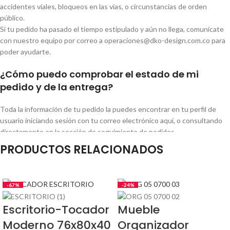
accidentes viales, bloqueos en las vías, o circunstancias de orden
público.
Si tu pedido ha pasado el tiempo estipulado y aún no llega, comunícate
con nuestro equipo por correo a operaciones@dko-design.com.co para
poder ayudarte.
¿Cómo puedo comprobar el estado de mi
pedido y de la entrega?
Toda la información de tu pedido la puedes encontrar en tu perfil de
usuario iniciando sesión con tu correo electrónico aquí, o consultando
directamente en la sección de seguimiento de pedidos.
Una vez tu pedido ha sido despachado, puedes realizar el seguimiento
PRODUCTOS RELACIONADOS
de tu pedido con el número de la guía enviado a tu correo o en tu perfil
de usuario. Esta guía te servirá para que
puedas rastrear el producto y sepas con más precisión cuándo te van a
-67%
-24%
entregar tu pedido.
Escritorio-Tocador
Mueble
¿Qué debo hacer si aún no he recibido mi
Moderno 76x80x40
Organizador
pedido?