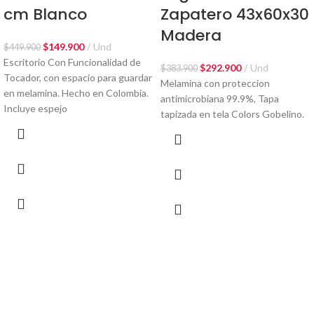
cm Blanco
Zapatero 43x60x30
Los días estimados de entrega se encuentran especificados en la
Madera
página de los productos y varían según el producto que elijas. Si ya se ha
$
149.900
Und
$
449.900
cumplido este plazo y tu pedido aún no llega, recuerda realizar el
Escritorio Con Funcionalidad de
$
292.900
Und
seguimiento de tu pedido en tu perfil de usuario iniciando sesión con tu
$
383.900
Tocador, con espacio para guardar
Melamina con proteccion
correo electrónico, o consultando directamente en la sección de
en melamina. Hecho en Colombia.
antimicrobiana 99.9%, Tapa
seguimiento de pedidos. Aquí verás información adicional sobre el
Incluye espejo
tapizada en tela Colors Gobelino.
estado y envío del mismo.
Si tu pedido ya tiene guía y se encuentra en bodega o en reparto, tu
pedido llegará en los próximos días. En el caso donde pasado el tiempo
de entrega, aún no cuentes con el número de guía o presenta alguna
novedad, comunícate con nuestro equipo por correo a
operaciones@dko-design.com.co para poderte ayudar.
¿Qué debo tener en cuenta para recibir mi
pedido?
Para DKO DESIGN es muy importante que tu experiencia sea
satisfactoria, es por eso que te brindamos un instructivo de recepción
de pedidos de acuerdo a nuestros términos y condiciones