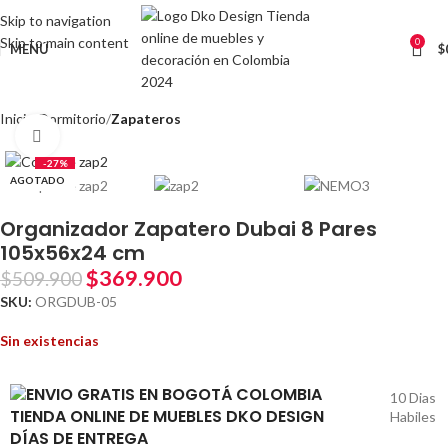
Skip to navigation
Skip to main content
0
MENÚ
$
Inicio
Dormitorio
Zapateros
Clic para ampliar
-27%
AGOTADO
Organizador Zapatero Dubai 8 Pares
105x56x24 cm
$
369.900
$
509.900
SKU:
ORGDUB-05
Sin existencias
10 Dias
Habiles
DÍAS DE ENTREGA