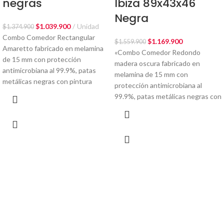
negras
Ibiza 89x43x46
pedido?
Negra
$
1.039.900
Unidad
Para DKO DESIGN es muy importante que tu experiencia sea
$
1.374.900
Combo Comedor Rectangular
satisfactoria, es por eso que te brindamos un instructivo de recepción
$
1.169.900
$
1.559.900
Amaretto fabricado en melamina
de pedidos de acuerdo a nuestros términos y condiciones
«Combo Comedor Redondo
de 15 mm con protección
En el caso de que el producto presente algún imperfecto de fábrica,
madera oscura fabricado en
antimicrobiana al 99.9%, patas
podrás solicitar tu garantía, con un máximo de 5 días después de haber
melamina de 15 mm con
metálicas negras con pintura
recibido el producto, haciendo click aquí o podrás solicitarla enviando un
protección antimicrobiana al
correo electrónico a operaciones@dko-design.com.co mencionando:
99.9%, patas metálicas negras con
Tu número de pedido.
Causas de la garantía
Pieza faltante (si aplica)
Evidencias del producto en mal estado (si aplica).
Consulta aquí nuestras políticas de cambios, garantías y devoluciones
¿Qué tengo que hacer si he recibido un
producto incorrecto?