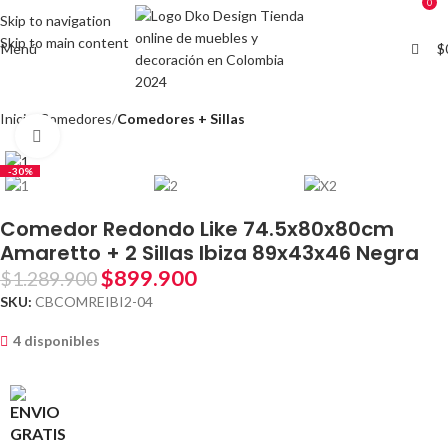
0
0
Skip to navigation
Skip to main content
Menú
$
Inicio
Comedores
Comedores + Sillas
Clic para ampliar
-30%
Comedor Redondo Like 74.5x80x80cm
Amaretto + 2 Sillas Ibiza 89x43x46 Negra
$
899.900
$
1.289.900
SKU:
CBCOMREIBI2-04
4 disponibles