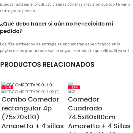
puedas rastrear el producto y sepas con más precisión cuándo te van a
entregar tu pedido.
¿Qué debo hacer si aún no he recibido mi
pedido?
Los días estimados de entrega se encuentran especificados en la
página de los productos y varían según el producto que elijas. Si ya se ha
cumplido este plazo y tu pedido aún no llega, recuerda realizar el
PRODUCTOS RELACIONADOS
seguimiento de tu pedido en tu perfil de usuario iniciando sesión con tu
correo electrónico, o consultando directamente en la sección de
seguimiento de pedidos. Aquí verás información adicional sobre el
estado y envío del mismo.
-24%
-25%
Si tu pedido ya tiene guía y se encuentra en bodega o en reparto, tu
pedido llegará en los próximos días. En el caso donde pasado el tiempo
Combo Comedor
Comedor
de entrega, aún no cuentes con el número de guía o presenta alguna
rectangular 4p
Cuadrado
novedad, comunícate con nuestro equipo por correo a
(75x70x110)
74.5x80x80cm
operaciones@dko-design.com.co para poderte ayudar.
Amaretto + 4 sillas
Amaretto + 4 Sillas
¿Qué debo tener en cuenta para recibir mi