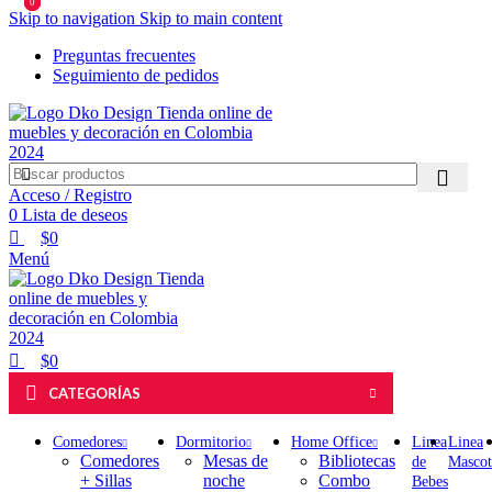
0
0
0
Skip to navigation
Skip to main content
Preguntas frecuentes
Seguimiento de pedidos
Acceso / Registro
0
Lista de deseos
$
0
Menú
$
0
CATEGORÍAS
Comedores
Dormitorio
Home Office
Linea
Linea
Comedores
Mesas de
Bibliotecas
de
Mascot
+ Sillas
noche
Combo
Bebes