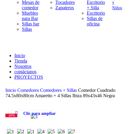
Mesas de
Tocadores
Escritorio
y
comedor
Zapateros
+ Silla
Niños
Muebles
Escritorio
para Bar
Sillas de
Sillas bar
oficina
Sillas
Inicio
Tienda
Nosotros
contáctanos
PROYECTOS
Inicio
Comedores
Comedores + Sillas
Comedor Cuadrado
74.5x80x80cm Amaretto + 4 Sillas Ibiza 89x43x46 Negra
Clic para ampliar
-25%