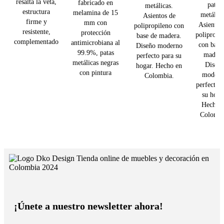
resalta la veta,
fabricado en
patas
metálicas.
estructura
melamina de 15
metálica
Asientos de
firme y
mm con
Asientos
polipropileno con
resistente,
protección
polipropi
base de madera.
complementado
antimicrobiana al
con base
Diseño moderno
99.9%, patas
madera
perfecto para su
metálicas negras
Diseñ
hogar. Hecho en
con pintura
modern
Colombia.
perfecto 
su hoga
Hecho 
Colombi
¡Únete a nuestro newsletter ahora!