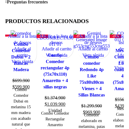
Preguntas frecuentes
PRODUCTOS RELACIONADOS
Añadir a la lista
Añadir a la lista de
Añadir a la lista
Añadir 
-14%
-24%
-25%
-21%
de deseos
deseos
de deseos
lista 
Combo
Añadir al
Añadir al carrito
Añadir al carrito
deseo
Comedor
Mesa 
carrito
Vista rápida
Combo
Vista rápida
Añadir
Dubai + 2
Combo
Comed
Vista rápida
Comedor
carri
Bancas
comedor
Look
rectangular 4p
Vista rá
Madera
Redondo 4p
cuadra
(75x70x110)
Like
4p
$
699.900
Amaretto + 4
75x80x80cm
(75x80x
$
599.900
sillas negras
Vienes + 4
Amaret
Combo
Sillas Blancas
Comedor
$
1.374.900
$
556.9
Dubai en
$
1.039.900
$
1.299.900
$
439.9
melanina 15
Mesa d
Unidad
$
969.900
mm madera
Combo Comedor
Comedo
Comedor
con acabado
Rectangular
elaborado
elaborado en
natural que
Amaretto
melamin
melamina, patas