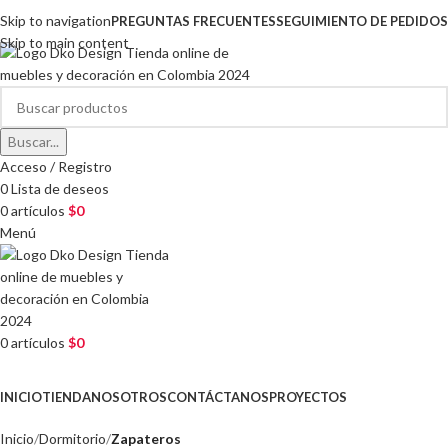
Skip to navigation
PREGUNTAS FRECUENTES
SEGUIMIENTO DE PEDIDOS
Skip to main content
Buscar...
Acceso / Registro
0
Lista de deseos
0
artículos
$
0
Menú
0
artículos
$
0
CATEGORÍAS
INICIO
TIENDA
NOSOTROS
CONTÁCTANOS
PROYECTOS
Inicio
Dormitorio
Zapateros