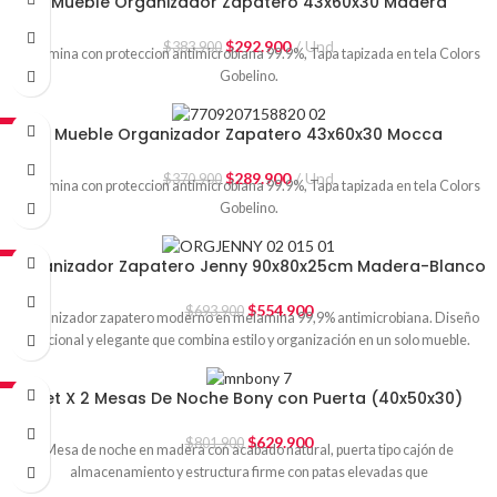
Mueble Organizador Zapatero 43x60x30 Madera
$
292.900
Und
$
383.900
Melamina con proteccion antimicrobiana 99.9%, Tapa tapizada en tela Colors
Gobelino.
-22%
Mueble Organizador Zapatero 43x60x30 Mocca
$
289.900
Und
$
370.900
Melamina con proteccion antimicrobiana 99.9%, Tapa tapizada en tela Colors
Gobelino.
-20%
Organizador Zapatero Jenny 90x80x25cm Madera-Blanco
$
554.900
$
693.900
Organizador zapatero moderno en melamina 99,9% antimicrobiana. Diseño
funcional y elegante que combina estilo y organización en un solo mueble.
-21%
Set X 2 Mesas De Noche Bony con Puerta (40x50x30)
$
629.900
$
801.900
Mesa de noche en madera con acabado natural, puerta tipo cajón de
almacenamiento y estructura firme con patas elevadas que