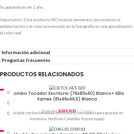
Su garantía es de 1 año.
Importante: Este producto NO incluye elementos decorativos ni
ambientación y el color presentado en la fotografía es una aproximación
al color real.
Información adicional
Preguntas frecuentes
PRODUCTOS RELACIONADOS
-39%
Combo Tocador Escritorio (76x80x40) Blanco+ Silla
Eames (81x46x46,5) Blanca
$
389.900
Combo
$
636.900
Tocador con funcionalidad de Escritorio, con espacio para guardar en
melamina. Hecho en Colombia. Incluye espejo
-24%