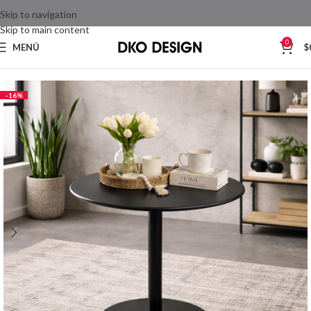
Skip to navigation
Skip to main content
0
MENÚ
$
Inicio
Comedores
Mesas de comedor
-16%