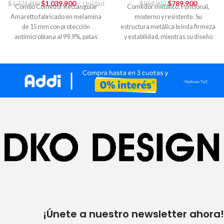
sillas negras
Negro + 2 Sillas Iona
$
1.039.900
Unidad
$
789.900
$
1.374.900
$
964.900
Combo Comedor Rectangular
Comedor metálico. Funcional,
79,5x41x45,5 Negra
Amaretto fabricado en melamina
moderno y resistente. Su
de 15 mm con protección
estructura metálica brinda firmeza
antimicrobiana al 99.9%, patas
y estabilidad, mientras su diseño
metálicas negras con pintura
limpio lo convierte en
¡Únete a nuestro newsletter ahora!